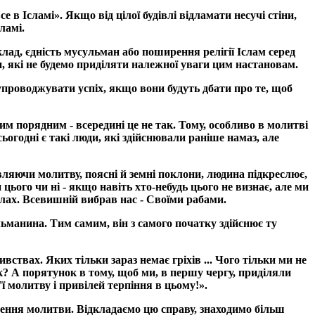
 в Ісламі». Якщо від цілої будівлі відламати несучі стіни,
ламі.
ад, єдність мусульман або поширення релігії Іслам серед
 які не будемо приділяти належної уваги цим настановам.
е супроводжувати успіх, якщо вони будуть дбати про те, щоб
им порядним - всередині це не так. Тому, особливо в молитві
ьогодні є такі люди, які здійснювали раніше намаз, але
овляючи молитву, поясні й земні поклони, людина підкреслює,
цього чи ні - якщо навіть хто-небудь цього не визнає, але ми
Аллах. Всевишній вибрав нас - Своїми рабами.
манина. Тим самим, він з самого початку здійснює ту
ствах. Яких тільки зараз немає гріхів ... Чого тільки ми не
ок? А порятунок в тому, щоб ми, в першу чергу, приділяли
ї молитву і привілей терпіння в цьому!».
ення молитви. Відкладаємо цю справу, знаходимо більш