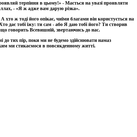
«Проявляй терпіння в цьому!» - Мається на увазі проявляти
ллах, - «Я ж адже вам дарую різка».
А хто ж тоді його опікає, чиїми благами він користується на
то дає тобі їжу: ти сам - або Я даю тобі його? Ти створив
сь що говорить Всевишній, звертаючись до нас.
 до тих пір, поки ми не будемо здійснювати намаз
з ким ми стикаємося в повсякденному житті.