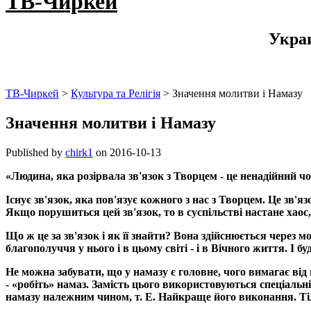
ТВ-Чиркей
Укра
ТВ-Чиркей
>
Культура та Релігія
>
Значення молитви і Намазу
Значення молитви і Намазу
Published by
chirk1
on
2016-10-13
«Людина, яка розірвала зв'язок з Творцем - це ненадійний чо
Існує зв'язок, яка пов'язує кожного з нас з Творцем. Це зв'яз
Якщо порушиться цей зв'язок, то в суспільстві настане хаос
Що ж це за зв'язок і як її знайти? Вона здійснюється через 
благополуччя у нього і в цьому світі - і в Вічного життя. І бу
Не можна забувати, що у намазу є головне, чого вимагає ві
- «робіть» намаз. Замість цього використовуються спеціальні 
намазу належним чином, т. Е. Найкраще його виконання. Тіл