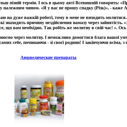
 більш пізній термін. І ось в цьому аяті Всевишній говорить: 
у належним чином. «Я у вас не прошу спадку (Різк)», - каже А
аю на дуже важкій роботі, тому в мене не виходить молитися. 
і знаходять причину нездійснення намазу через зайнятість. «Х
все, що вам необхідно. Так робіть же молитву в свій час! ». О
нюємо через молитву. І неможливо домогтися блага нашої уммі
амих себе, починаючи - зі своєї родини! І закінчуючи всіма, 
Аюрведические препараты