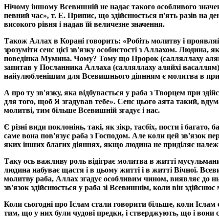
Нічому іншому Всевишній не надає такого особливого значенн
певний час», т. Е. Припис, що здійснюється п'ять разів на д
високого рівня і надав їй величезне значення.
Також Аллах в Корані говорить: «Робіть молитву і проявляй
зрозуміти сенс цієї зв'язку особистості з Аллахом. Людина,
поведінка Мумина. Чому? Тому що Пророк (салляллаху аляйхі
запитав у Посланника Аллаха (салляллаху аляйхі васаллям):
найулюбленішим для Всевишнього діянням є молитва в приз
А про ту зв'язку, яка відбувається у раба з Творцем при зд
для того, щоб Я згадував тебе». Сенс цього аята такий, вд
молитві, тим більше Всевишній згадує і нас.
Є різні види поклонінь, такі, як зікр, тасбіх, пости і багат
саме вона пов'язує раба з Господом. Але коли цей зв'язок пе
яких інших благих діяннях, якщо людина не приділяє належн
Таку ось важливу роль відіграє молитва в житті мусульмани
людина набуває щастя і в цьому житті і в житті Вічної. Всев
молитву раба, Аллах згадує особливим чином, виявляє до н
зв'язок здійснюється у раба зі Всевишнім, коли він здійснює
Коли сьогодні про Іслам стали говорити більше, коли Іслам
тим, що у них були чудові предки, і стверджують, що і вони