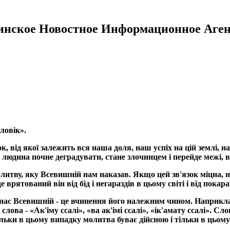
инское Новостное Информационное Аген
ловік».
ок, від якої залежить вся наша доля, наш успіх на цій землі, на
, людина почне деградувати, стане злочинцем і перейде межі,
молитву, яку Всевишній нам наказав. Якщо цей зв'язок міцна, н
де врятований він від бід і негараздів в цьому світі і від пока
д нас Всевишній - це вчинення його належним чином. Наприкла
слова - «Ак'іму ссалі», «ва ак'імі ссалі», «ік'амату ссалі». С
ьки в цьому випадку молитва буває дійсною і тільки в цьому