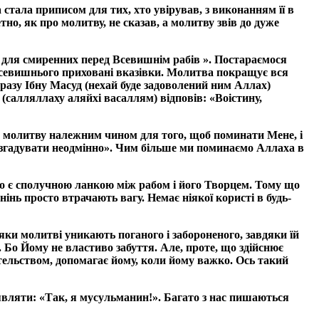
стала приписом для тих, хто увірував, з виконанням її в
тно, як про молитву, не сказав, а молитву звів до дуже
к для смиренних перед Всевишнім рабів ». Постараємося
д Всевишнього приховані вказівки. Молитва покращує вся
разу Ібну Масуд (нехай буде задоволений ним Аллах)
салляллаху аляйхі васаллям) відповів: «Воістину,
нуй молитву належним чином для того, щоб поминати Мене, і
ду згадувати неодмінно». Чим більше ми поминаємо Аллаха в
м, що є сполучною ланкою між рабом і його Творцем. Тому що
нінь просто втрачають вагу. Немає ніякої користі в будь-
яки молитві уникають поганого і забороненого, завдяки їй
. Бо Йому не властиво забуття. Але, проте, що здійснює
тельством, допомагає йому, коли йому важко. Ось такий
аявляти: «Так, я мусульманин!». Багато з нас пишаються