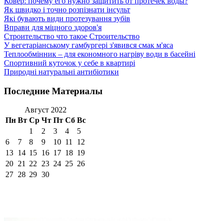
Ковер: почему его нужно защитить от протечек воды?
Як швидко і точно розпізнати інсульт
Які бувають види протезування зубів
Вправи для міцного здоров'я
Строительство что такое Строительство
У вегетаріанському гамбургері з'явився смак м'яса
Теплообмінник – для економного нагріву води в басейні
Спортивний куточок у себе в квартирі
Природні натуральні антибіотики
Последние Материалы
Август 2022
Пн
Вт
Ср
Чт
Пт
Сб
Вс
1
2
3
4
5
6
7
8
9
10
11
12
13
14
15
16
17
18
19
20
21
22
23
24
25
26
27
28
29
30