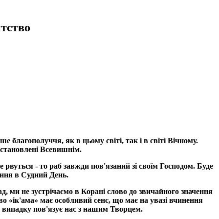
тство
ше благополуччя, як в цьому світі, так і в світі Вічному.
 встановлені Всевишнім.
е рвуться - то раб завжди пов'язаний зі своїм Господом. Буде
рання в Судний День.
д, ми не зустрічаємо в Корані слово до звичайного значення
лово «ік'ама» має особливий сенс, що має на увазі вчинення
 випадку пов'язує нас з нашим Творцем.