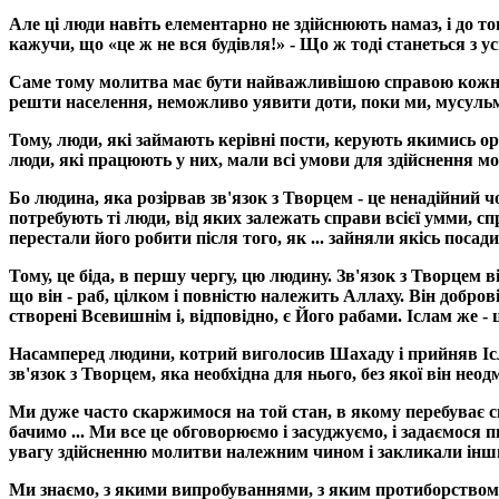
Але ці люди навіть елементарно не здійснюють намаз, і до тог
кажучи, що «це ж не вся будівля!» - Що ж тоді станеться з у
Саме тому молитва має бути найважливішою справою кожного 
решти населення, неможливо уявити доти, поки ми, мусульм
Тому, люди, які займають керівні пости, керують якимись орга
люди, які працюють у них, мали всі умови для здійснення м
Бо людина, яка розірвав зв'язок з Творцем - це ненадійний 
потребують ті люди, від яких залежать справи всієї умми, сп
перестали його робити після того, як ... зайняли якісь посад
Тому, це біда, в першу чергу, цю людину. Зв'язок з Творцем
що він - раб, цілком і повністю належить Аллаху. Він добров
створені Всевишнім і, відповідно, є Його рабами. Іслам же 
Насамперед людини, котрий виголосив Шахаду і прийняв Ісл
зв'язок з Творцем, яка необхідна для нього, без якої він нео
Ми дуже часто скаржимося на той стан, в якому перебуває сьо
бачимо ... Ми все це обговорюємо і засуджуємо, і задаємося 
увагу здійсненню молитви належним чином і закликали інших 
Ми знаємо, з якими випробуваннями, з яким протиборством