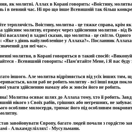
я, як молитві. Аллах в Корані говорить: «Воістину, молитва 
ень і в певний час. Ні про що інше Всевишній так більш конкре
те терплячість. Воістину, молитва - це тяжке справа, крім я
 яка здійснює молитву, отримує через здійснення молитви - ві
 васаллям) в хадисі сказав, що молитва - це світло. Одного 
 «Яке з діянь найулюбленіше у Аллаха?». Посланник Аллаха (
начений для неї час».
ійсненні молитви, в Корані говориться в такий спосіб: «Вико
умайтеся - Всевишній говорить: «Пам'ятайте Мене, і Я вас бу
о, багато іншого. Але молитва відрізняється від усіх інших ти
реривається, коли раб не робить молитву - всі інші види покло
ої уваги здійсненню намазу або ж зовсім його не робить.
на! Молитва осяває шлях до Аллаха тому, хто її робить. Завд
ишній нікого з Своїх рабів, грішних або негрешних, не забуває
ього особливе милосердя, тримає його під особливим покрови
 молитву.
 став завойовувати Європу, багато людей почали з гордістю з
 самі - Альхамдуліллях! - Мусульмани.