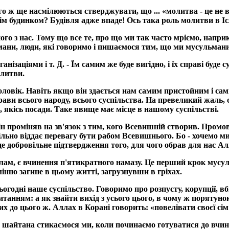
о ж ще насмілюються стверджувати, що ... «молитва - це не все
сім будинком? Будівля адже впаде! Ось така роль молитви в Іс
з нас. Тому що все те, про що ми так часто мріємо, наприкл
ани, люди, які говоримо і пишаємося тим, що ми мусульмани,
нізаціями і т. Д. - Їм самим же буде вигідно, і їх справі буд
олитви.
чоловік. Навіть якщо він здається нам самим пристойним і сам
рави всього народу, всього суспільства. На превеликий жаль, с
и, якісь посади. Таке явище має місце в нашому суспільстві.
 він проміняв на зв'язок з тим, кого Всевишній створив. Пром
ільно віддає перевагу бути рабом Всевишнього. Бо - хочемо ми 
- це добровільне підтвердження того, для чого обрав для нас 
ам, є вчинення п'ятикратного намазу. Це перший крок мусуль
дмінно загине в цьому житті, загрузнувши в гріхах.
годні наше суспільство. Говоримо про розпусту, корупції, вбив
питанням: а як знайти вихід з усього цього, в чому ж порятун
до цього ж. Аллах в Корані говорить: «повелівати своєї сім'
 шайтана стикаємося ми, коли починаємо готуватися до вчин