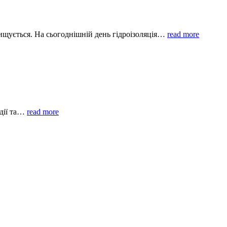
вищується. На сьогоднішній день гідроізоляція…
read more
ндії та…
read more