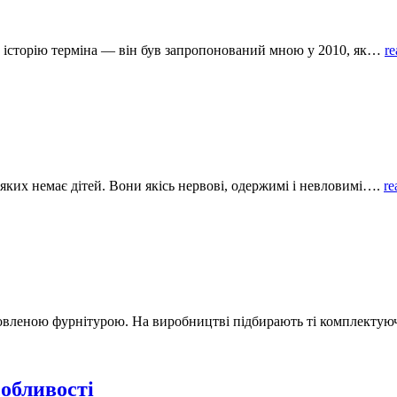
ю історію терміна — він був запропонований мною у 2010, як…
re
 яких немає дітей. Вони якісь нервові, одержимі і невловимі….
re
новленою фурнітурою. На виробництві підбирають ті комплектуючі
собливості