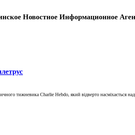
инское Новостное Информационное Аген
млетрус
иричного тижневика Charlie Hebdo, який відверто насміхається н