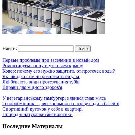
Найти:
Первые проблемы при заселении в новый дом
Ремонтируем ванну и утепляем крышу
Ковер: почему его нужно защитить от протечек воды?
Як швидко і точно розпізнати інсульт
Які бувають види протезування зубів
Вправи для міцного здоров'я
У вегетаріанському гамбургері з'явився смак м'яса
Теплообмінник – для економного нагріву води в басейні
Спортивний куточок у себе в квартирі
Природні натуральні антибіотики
Последние Материалы