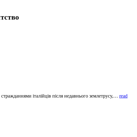
тство
ад стражданнями італійців після недавнього землетрусу,…
read