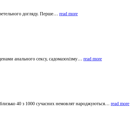
ь ретельного догляду. Перше…
read more
сценами анального сексу, садомазохізму…
read more
: близько 40 з 1000 сучасних немовлят народжуються…
read more