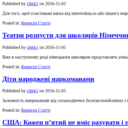
Published by
chirk1
on
2016-11-01
Для того, щоб пластикові вікна від intererokna.ru або іншого 
Posted in:
Корисні Статті
Театри розпусти для школярів Німеччи
Published by
chirk1
on
2016-11-01
Вже в наступному році німецьким школярам представлять уніка
Posted in:
Корисні Статті
Діти народжені наркоманами
Published by
chirk1
on
2016-11-01
Залежність американців від сильнодіючих болезаспокійливих і
Posted in:
Корисні Статті
США: Кожен п’ятий не вміє рахувати і 