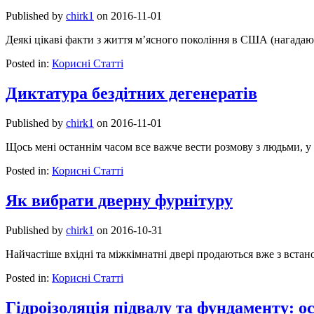
Published by
chirk1
on
2016-11-01
Деякі цікаві факти з життя м’ясного покоління в США (нагада
Posted in:
Корисні Статті
Диктатура бездітних дегенератів
Published by
chirk1
on
2016-11-01
Щось мені останнім часом все важче вести розмову з людьми, у
Posted in:
Корисні Статті
Як вибрати дверну фурнітуру
Published by
chirk1
on
2016-10-31
Найчастіше вхідні та міжкімнатні двері продаються вже з вста
Posted in:
Корисні Статті
Гідроізоляція підвалу та фундаменту: о