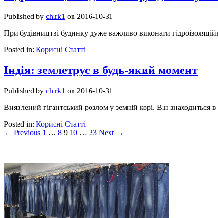
Published by
chirk1
on
2016-10-31
При будівництві будинку дуже важливо виконати гідроізоляційн
Posted in:
Корисні Статті
Індія: землетрус в будь-який момент
Published by
chirk1
on
2016-10-31
Виявлений гігантський розлом у земній корі. Він знаходиться в
Posted in:
Корисні Статті
←
Previous
1
…
8
9
10
…
23
Next
→