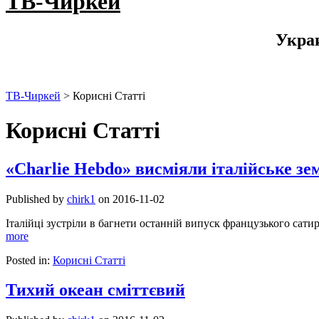
ТВ-Чиркей
Укра
ТВ-Чиркей
>
Корисні Статті
Корисні Статті
«Charlie Hebdo» висміяли італійське зе
Published by
chirk1
on
2016-11-02
Італійці зустріли в багнети останній випуск французького сат
more
Posted in:
Корисні Статті
Тихий океан сміттєвий