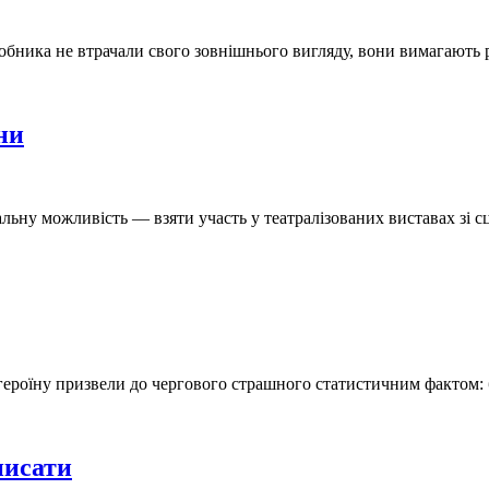
виробника не втрачали свого зовнішнього вигляду, вони вимагают
ни
льну можливість — взяти участь у театралізованих виставах зі 
 героїну призвели до чергового страшного статистичним фактом
писати