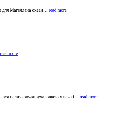
ле для Магеллана океан…
read more
read more
важався паличкою-виручалочкою у важкі…
read more