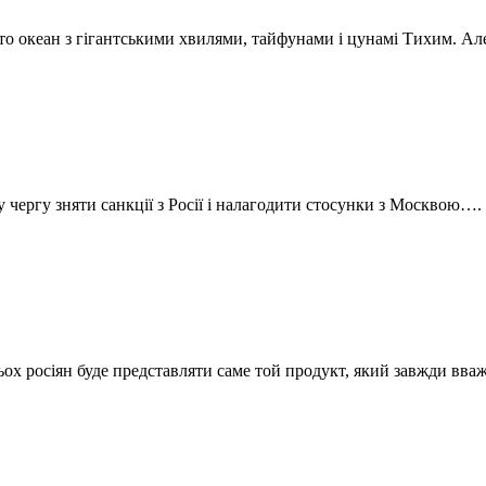
о океан з гігантськими хвилями, тайфунами і цунамі Тихим. А
у чергу зняти санкції з Росії і налагодити стосунки з Москвою….
ьох росіян буде представляти саме той продукт, який завжди в