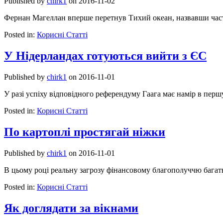
Published by
chirk1
on
2016-11-02
Фернан Магеллан вперше перетнув Тихий океан, назвавши част
Posted in:
Корисні Статті
У Нідерландах готуються вийти з ЄС
Published by
chirk1
on
2016-11-01
У разі успіху відповідного референдуму Гаага має намір в перш
Posted in:
Корисні Статті
По картоплі простягай ніжки
Published by
chirk1
on
2016-11-01
В цьому році реальну загрозу фінансовому благополуччю багат
Posted in:
Корисні Статті
Як доглядати за вікнами