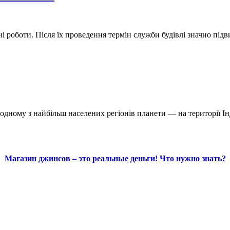
і роботи. Після їх проведення термін служби будівлі значно під
 одному з найбільш населених регіонів планети — на території І
Магазин джинсов – это реальные деньги! Что нужно знать?